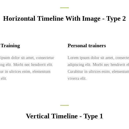
Horizontal Timeline With Image - Type 2
 Training
Personal trainers
ipsum dolor sit amet, consectetur
Lorem ipsum dolor sit amet, consecte
ing elit. Morbi nec hendrerit elit.
adipiscing elit. Morbi nec hendrerit el
tur in ultrices enim, elementum
Curabitur in ultrices enim, elementu
 elit.
viverra elit.
Vertical Timeline - Type 1