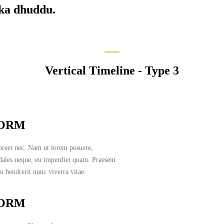
 ka dhuddu.
Vertical Timeline - Type 3
FORM
oreet nec. Nam ut lorem posuere,
odales neque, eu imperdiet quam. Praesent
u hendrerit nunc viverra vitae.
FORM